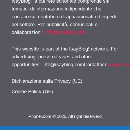
IsayBlog! la cui rete editoriale comprende siti
tematici di informazione indipendente che
contano sul contributo di appassionati ed esperti
del settore. Per pubblicità, comunicati e
collaborazioni:
info@isayblog.com
This website is part of the IsayBlog! network. For
advertising, press releases and other
opportunities:
info@isayblog.comContattaci
:
info@isa
Dichiarazione sulla Privacy (UE)
Cookie Policy (UE)
iPhoner.com © 2026. All right reserverd.