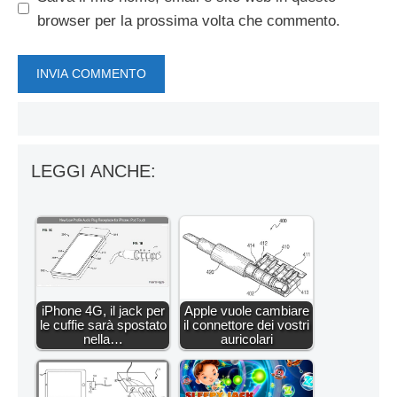
browser per la prossima volta che commento.
LEGGI ANCHE:
iPhone 4G, il jack per
Apple vuole cambiare
le cuffie sarà spostato
il connettore dei vostri
nella…
auricolari