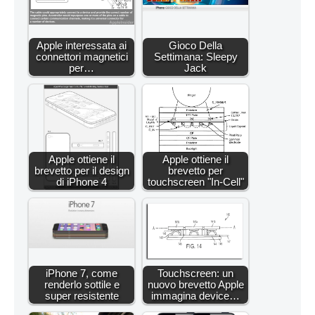
Apple interessata ai
Gioco Della
connettori magnetici
Settimana: Sleepy
per…
Jack
Apple ottiene il
Apple ottiene il
brevetto per il design
brevetto per
di iPhone 4
touchscreen "In-Cell"
iPhone 7, come
Touchscreen: un
renderlo sottile e
nuovo brevetto Apple
super resistente
immagina device…