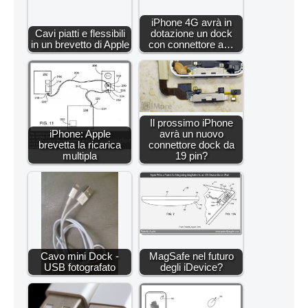
iPhone 4G avrà in
Cavi piatti e flessibili
dotazione un dock
in un brevetto di Apple
con connettore a…
Il prossimo iPhone
iPhone: Apple
avrà un nuovo
brevetta la ricarica
connettore dock da
multipla
19 pin?
Cavo mini Dock -
MagSafe nel futuro
USB fotografato
degli iDevice?