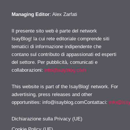
Managing Editor
: Alex Zarfati
Il presente sito web è parte del network
IsayBlog! la cui rete editoriale comprende siti
tematici di informazione indipendente che
contano sul contributo di appassionati ed esperti
del settore. Per pubblicità, comunicati e
collaborazioni:
info@isayblog.com
This website is part of the IsayBlog! network. For
advertising, press releases and other
opportunities:
info@isayblog.comContattaci
:
info@isa
Dichiarazione sulla Privacy (UE)
Cookie Policy (UE)