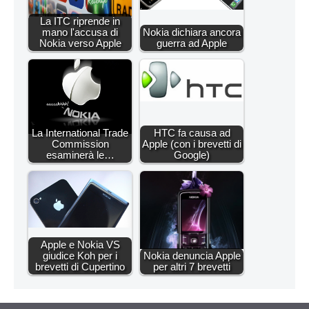
La ITC riprende in
mano l'accusa di
Nokia dichiara ancora
Nokia verso Apple
guerra ad Apple
La International Trade
HTC fa causa ad
Commission
Apple (con i brevetti di
esaminerà le…
Google)
Apple e Nokia VS
giudice Koh per i
Nokia denuncia Apple
brevetti di Cupertino
per altri 7 brevetti