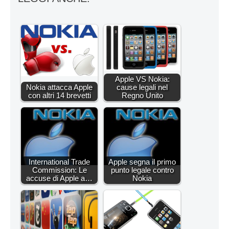
Apple VS Nokia:
Nokia attacca Apple
cause legali nel
con altri 14 brevetti
Regno Unito
International Trade
Apple segna il primo
Commission: Le
punto legale contro
accuse di Apple a…
Nokia