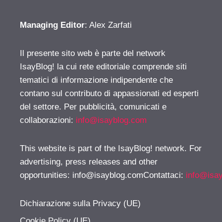
Managing Editor
: Alex Zarfati
Il presente sito web è parte del network
IsayBlog! la cui rete editoriale comprende siti
tematici di informazione indipendente che
contano sul contributo di appassionati ed esperti
del settore. Per pubblicità, comunicati e
collaborazioni:
info@isayblog.com
This website is part of the IsayBlog! network. For
advertising, press releases and other
opportunities:
info@isayblog.comContattaci
:
info@isa
Dichiarazione sulla Privacy (UE)
Cookie Policy (UE)