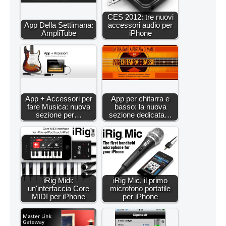
CES 2012: tre nuovi
App Della Settimana:
accessori audio per
AmpliTube
iPhone
App + Accessori per
App per chitarra e
fare Musica: nuova
basso: la nuova
sezione per…
sezione dedicata…
iRig Midi:
iRig Mic, il primo
un'interfaccia Core
microfono portatile
MIDI per iPhone
per iPhone