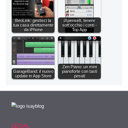
BeoLink: gestisci la
iXpenseIt, tenere
tua casa direttamente
sott'occhio i conti -
da iPhone
Top App
Zen Piano: un mini
GarageBand: il nuovo
pianoforte con tasti
update in App Store
pesati
LEGAL