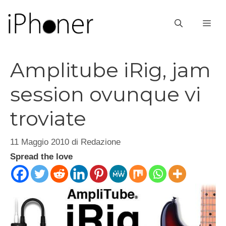
Vai
al
ME
contenuto
Amplitube iRig, jam
session ovunque vi
troviate
11 Maggio 2010
di
Redazione
Spread the love