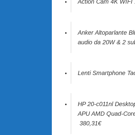
Action Cam 4K WIFI 
Anker Altoparlante B
audio da 20W & 2 sub
Lenti Smartphone Tao
HP 20-c011nl Desktop
APU AMD Quad-Core 
380,31€