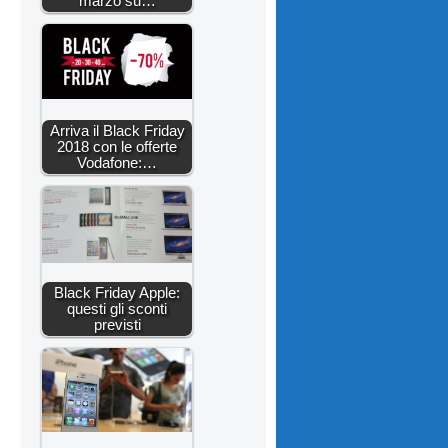
marzo su…
Arriva il Black Friday
2018 con le offerte
Vodafone:…
Black Friday Apple:
questi gli sconti
previsti