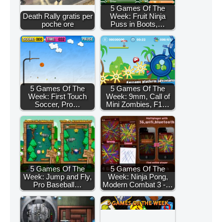
5 Games Of The
Death Rally gratis per
Week: Fruit Ninja
poche ore
Puss in Boots,…
5 Games Of The
5 Games Of The
Week: First Touch
Week: 9mm, Call of
Soccer, Pro…
Mini Zombies, F1…
5 Games Of The
5 Games Of The
Week: Jump and Fly,
Week: Ninja Pong,
Pro Baseball…
Modern Combat 3 -…