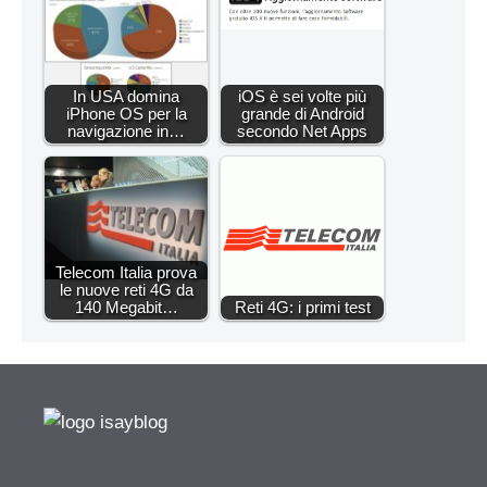
In USA domina
iOS è sei volte più
iPhone OS per la
grande di Android
navigazione in…
secondo Net Apps
Telecom Italia prova
le nuove reti 4G da
140 Megabit…
Reti 4G: i primi test