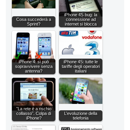
iPhone 4S bug: la
Cosa succederà a
connessione ad
Sprint?
internet si blocca
iPhone 4: si può
iPhone 4S: tutte le
sopravvivere senza
tariffe degli operatori
antenna?
italiani
"La rete è a rischio
collasso". Colpa di
L’evoluzione della
iPhone?
telefonia