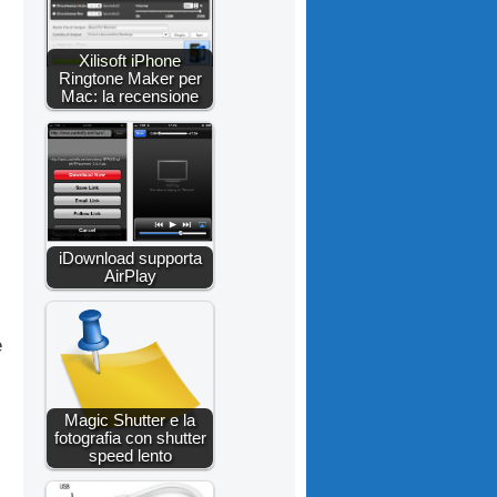
Xilisoft iPhone
Ringtone Maker per
Mac: la recensione
iDownload supporta
AirPlay
e
Magic Shutter e la
fotografia con shutter
speed lento