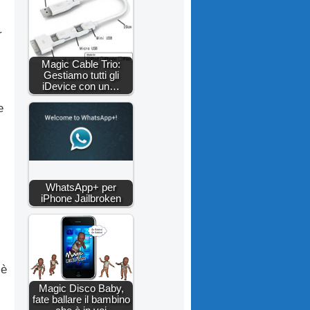
r
Magic Cable Trio:
Gestiamo tutti gli
iDevice con un…
e
WhatsApp+ per
iPhone Jailbroken
 è
Magic Disco Baby,
fate ballare il bambino