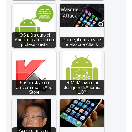
iOS più sicuro di
Android: parola di un
iPhone, il nuovo virus
professionista
è Masque Attack
Kaspersky non
RIM dà lavoro ai
arriverà mai in App
designer di Android
Store
1.0?
Apple è un virus