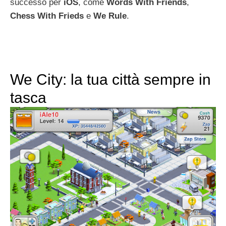
successo per
iOS
, come
Words
With
Friends
,
Chess
With
Frieds
e
We
Rule
.
We City: la tua città sempre in
tasca