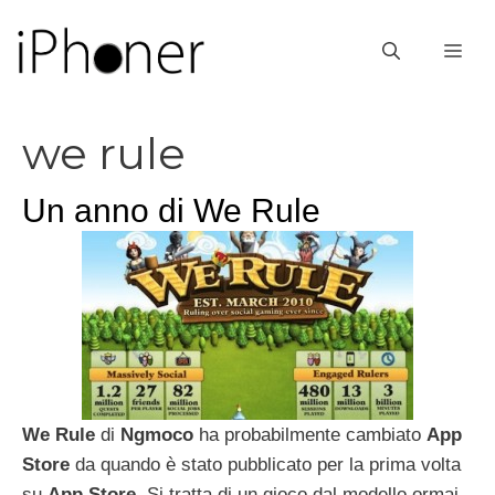
Vai
al
ME
contenuto
we rule
Un anno di We Rule
We
Rule
di
Ngmoco
ha probabilmente cambiato
App
Store
da quando è stato pubblicato per la prima volta
su
App
Store
. Si tratta di un gioco dal modello ormai