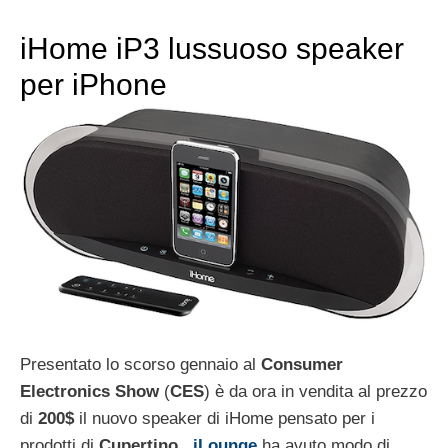
iHome iP3 lussuoso speaker
per iPhone
Presentato lo scorso gennaio al
Consumer
Electronics
Show
(
CES
) è da ora in vendita al prezzo
di
200$
il nuovo speaker di iHome pensato per i
prodotti di
Cupertino
..
iLounge
ha avuto modo di