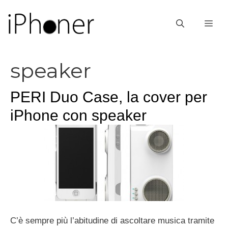
Vai
al
ME
contenuto
speaker
PERI Duo Case, la cover per
iPhone con speaker
C’è sempre più l’abitudine di ascoltare musica tramite