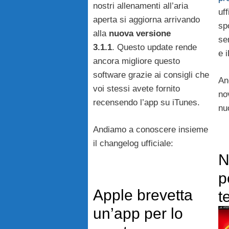
nostri allenamenti all’aria
uff
aperta si aggiorna arrivando
sp
alla
nuova versione
se
3.1.1
. Questo update rende
e 
ancora migliore questo
software grazie ai consigli che
An
voi stessi avete fornito
no
recensendo l’app su iTunes.
nu
Andiamo a conoscere insieme
il changelog ufficiale:
N
p
Apple brevetta
t
un’app per lo