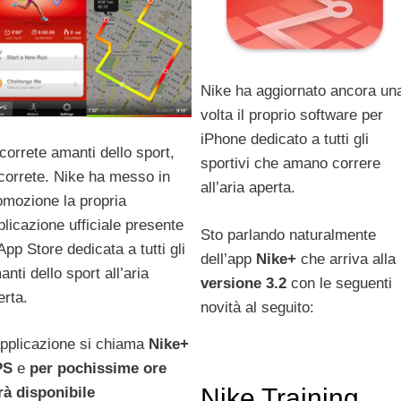
Nike ha aggiornato ancora un
volta il proprio software per
iPhone dedicato a tutti gli
correte amanti dello sport,
sportivi che amano correre
correte. Nike ha messo in
all’aria aperta.
omozione la propria
plicazione ufficiale presente
Sto parlando naturalmente
App Store dedicata a tutti gli
dell’app
Nike+
che arriva alla
nti dello sport all’aria
versione 3.2
con le seguenti
erta.
novità al seguito:
applicazione si chiama
Nike+
PS
e
per pochissime ore
Nike Training
rà disponibile