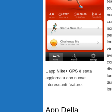
Ni
to
nu
co
n
per
lo
vi
evi
co
di
L’app
Nike+ GPS
è stata
lu
aggiornata con nuove
du
interessanti feature.
lo
App Della