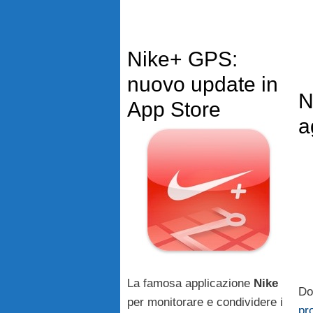
Nike+ GPS:
nuovo update in
N
App Store
a
La famosa applicazione
Nike
Do
per monitorare e condividere i
pr