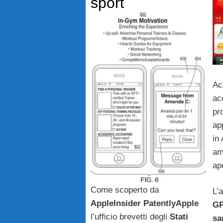
sport
Ac
ac
pr
ap
in 
ama
ap
Come scoperto da
L’
AppleInsider
PatentlyApple
G
l’ufficio brevetti degli
Stati
sa