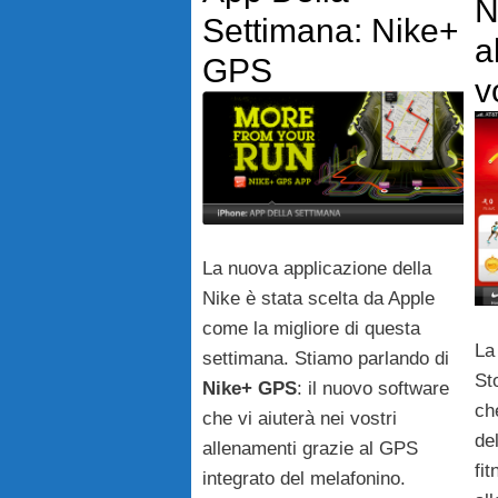
N
Settimana: Nike+
a
GPS
v
La nuova applicazione della
Nike è stata scelta da Apple
come la migliore di questa
L
settimana. Stiamo parlando di
St
Nike+ GPS
: il nuovo software
ch
che vi aiuterà nei vostri
de
allenamenti grazie al GPS
fit
integrato del melafonino.