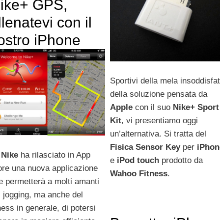
ike+ GPS,
llenatevi con il
ostro iPhone
Sportivi della mela insoddisfat
della soluzione pensata da
Apple
con il suo
Nike+
Sport
Kit
, vi presentiamo oggi
un’alternativa. Si tratta del
Fisica
Sensor Key
per
iPhon
a
Nike
ha rilasciato in App
e
iPod
touch
prodotto da
ore una nuova applicazione
Wahoo
Fitness
.
e permetterà a molti amanti
l jogging, ma anche del
ness in generale, di potersi