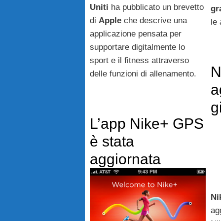
Uniti
ha pubblicato un brevetto
gr
di
Apple
che descrive una
le 
applicazione pensata per
supportare digitalmente lo
sport e il fitness attraverso
N
delle funzioni di allenamento.
a
g
L’app Nike+ GPS
è stata
aggiornata
Ni
ag