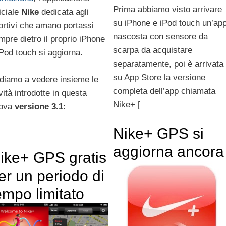
Prima abbiamo visto arrivare
iciale
Nike
dedicata agli
su iPhone e iPod touch un’ap
ortivi che amano portassi
nascosta con sensore da
mpre dietro il proprio iPhone
scarpa da acquistare
iPod touch si aggiorna.
separatamente, poi è arrivata
su App Store la versione
diamo a vedere insieme le
completa dell’app chiamata
vità introdotte in questa
Nike+ [
ova
versione 3.1
:
Nike+ GPS si
aggiorna ancora
ike+ GPS gratis
er un periodo di
empo limitato