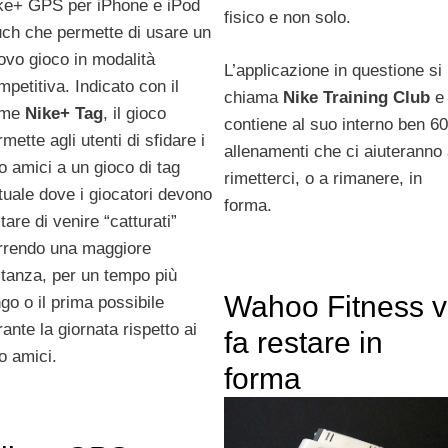
ke+ GPS per iPhone e iPod
fisico e non solo.
uch che permette di usare un
ovo gioco in modalità
L’applicazione in questione si
mpetitiva. Indicato con il
chiama
Nike Training Club
e
ome
Nike+
Tag
, il gioco
contiene al suo interno ben 60
mette agli utenti di sfidare i
allenamenti che ci aiuteranno
ro amici a un gioco di tag
rimetterci, o a rimanere, in
rtuale dove i giocatori devono
forma.
tare di venire “catturati”
rrendo una maggiore
stanza, per un tempo più
Wahoo Fitness v
ngo o il prima possibile
rante la giornata rispetto ai
fa restare in
ro amici.
forma