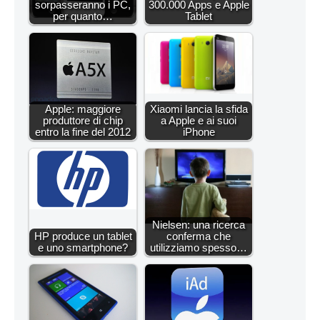
sorpasseranno i PC,
300.000 Apps e Apple
per quanto…
Tablet
Apple: maggiore
Xiaomi lancia la sfida
produttore di chip
a Apple e ai suoi
entro la fine del 2012
iPhone
Nielsen: una ricerca
HP produce un tablet
conferma che
e uno smartphone?
utilizziamo spesso…