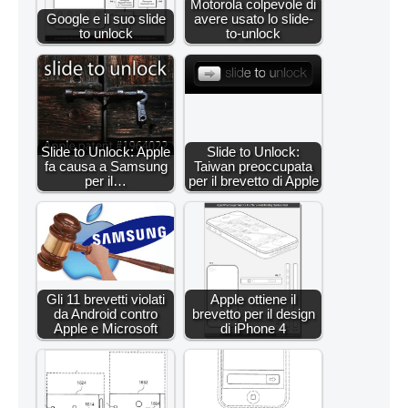
Motorola colpevole di
Google e il suo slide
avere usato lo slide-
to unlock
to-unlock
Slide to Unlock: Apple
Slide to Unlock:
fa causa a Samsung
Taiwan preoccupata
per il…
per il brevetto di Apple
Gli 11 brevetti violati
Apple ottiene il
da Android contro
brevetto per il design
Apple e Microsoft
di iPhone 4