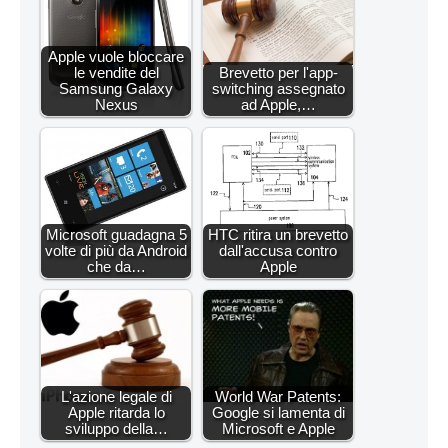
Apple vuole bloccare
le vendite del
Brevetto per l'app-
Samsung Galaxy
switching assegnato
Nexus
ad Apple,…
Microsoft guadagna 5
HTC ritira un brevetto
volte di più da Android
dall'accusa contro
che da…
Apple
L'azione legale di
World War Patents:
Apple ritarda lo
Google si lamenta di
sviluppo della…
Microsoft e Apple