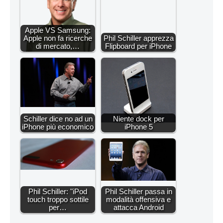
Apple VS Samsung:
Apple non fa ricerche
Phil Schiller apprezza
di mercato,…
Flipboard per iPhone
Schiller dice no ad un
Niente dock per
iPhone più economico
iPhone 5
Phil Schiller: "iPod
Phil Schiller passa in
touch troppo sottile
modalità offensiva e
per…
attacca Android