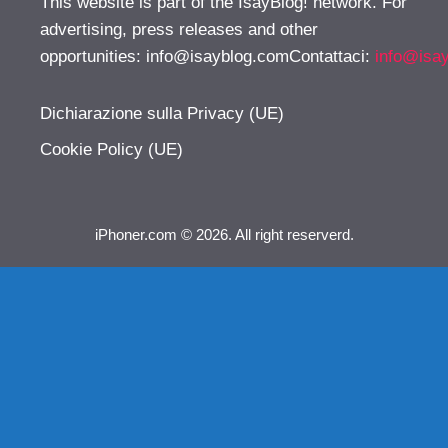
This website is part of the IsayBlog! network. For
advertising, press releases and other
opportunities:
info@isayblog.comContattaci
:
info@isa
Dichiarazione sulla Privacy (UE)
Cookie Policy (UE)
iPhoner.com © 2026. All right reserverd.