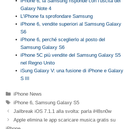
iPhone 6, la Samsung risponde con l'uscita del
Galaxy Note 4
L'iPhone fa sprofondare Samsung
iPhone 6, vendite superiori al Samsung Galaxy
S6
iPhone 6, perché sceglierlo al posto del
Samsung Galaxy S6
iPhone 5C più vendite del Samsung Galaxy S5
nel Regno Unito
iSung Galaxy V: una fusione di iPhone e Galaxy
S III
Categorie
iPhone News
Tag
iPhone 6
,
Samsung Galaxy S5
Jailbreak iOS 7.1.1 alla svolta: parla iH8sn0w
Apple elimina le app scaricare musica gratis su
iPhone