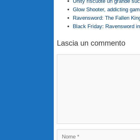
Unity riscuote un grande su
Glow Shooter, addicting game
Ravensword: The Fallen King
Black Friday: Ravensword in 
Lascia un commento
Commento
Nome