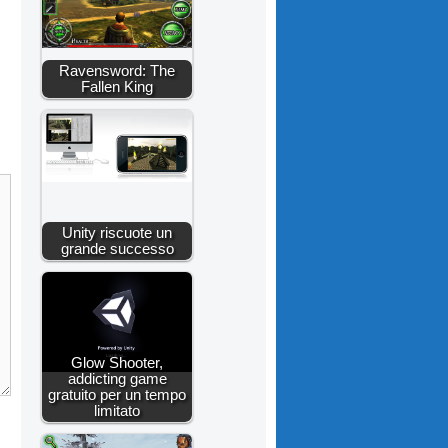
Ravensword: The
Fallen King
Unity riscuote un
grande successo
Glow Shooter,
addicting game
gratuito per un tempo
limitato