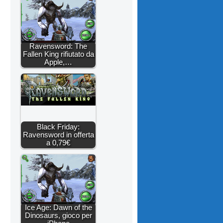
Ravensword: The
Fallen King rifiutato da
Apple,…
Black Friday:
Ravensword in offerta
a 0,79€
Ice Age: Dawn of the
Dinosaurs, gioco per