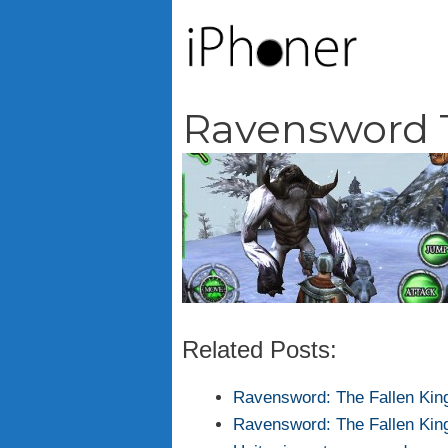
Vai
al
contenuto
Ravensword T
Related Posts:
Ravensword: The Fallen King
Ravensword: The Fallen Kin