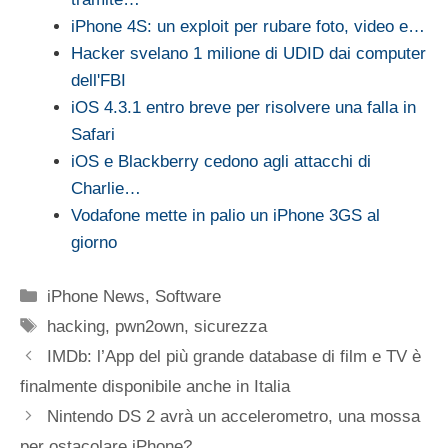
iPhone 4S: un exploit per rubare foto, video e…
Hacker svelano 1 milione di UDID dai computer
dell'FBI
iOS 4.3.1 entro breve per risolvere una falla in
Safari
iOS e Blackberry cedono agli attacchi di
Charlie…
Vodafone mette in palio un iPhone 3GS al
giorno
Categorie
iPhone News
,
Software
Tag
hacking
,
pwn2own
,
sicurezza
IMDb: l’App del più grande database di film e TV è
finalmente disponibile anche in Italia
Nintendo DS 2 avrà un accelerometro, una mossa
per ostacolare iPhone?