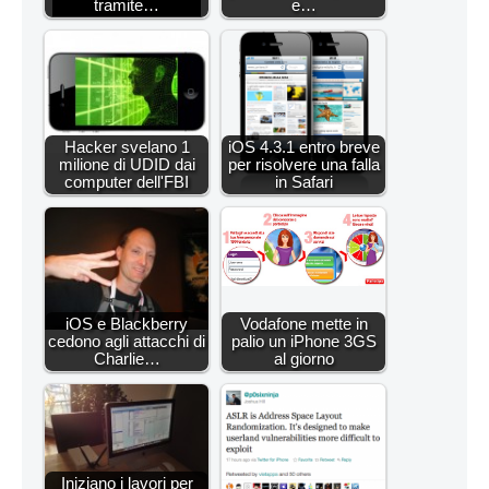
tramite…
e…
Hacker svelano 1
iOS 4.3.1 entro breve
milione di UDID dai
per risolvere una falla
computer dell'FBI
in Safari
iOS e Blackberry
Vodafone mette in
cedono agli attacchi di
palio un iPhone 3GS
Charlie…
al giorno
Iniziano i lavori per