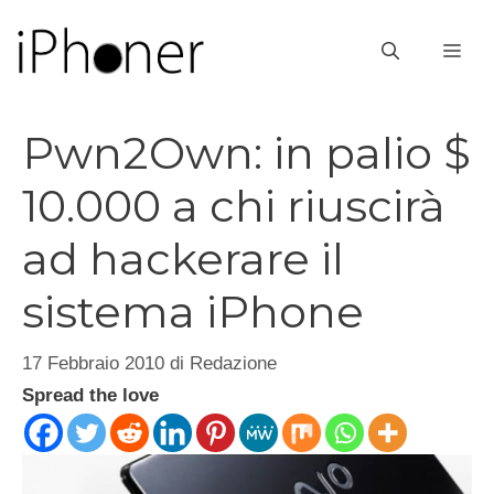
Vai
al
ME
contenuto
Pwn2Own: in palio $
10.000 a chi riuscirà
ad hackerare il
sistema iPhone
17 Febbraio 2010
di
Redazione
Spread the love