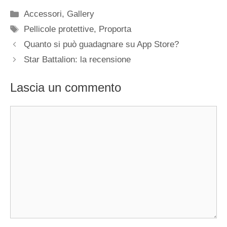
Categorie
Accessori
,
Gallery
Tag
Pellicole protettive
,
Proporta
Quanto si può guadagnare su App Store?
Star Battalion: la recensione
Lascia un commento
Commento