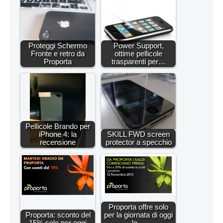
Proteggi Schermo
Power Support,
Fronte e retro da
ottime pellicole
Proporta
trasparenti per…
Pellicole Brando per
iPhone 4: la
SKILL FWD screen
recensione
protector a specchio
Proporta offre solo
Proporta: sconto del
per la giornata di oggi
15% solo per oggi
lo…