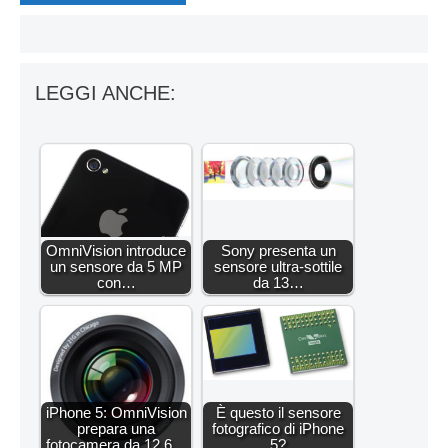
LEGGI ANCHE:
OmniVision introduce
Sony presenta un
un sensore da 5 MP
sensore ultra-sottile
con…
da 13…
iPhone 5: OmniVision
È questo il sensore
prepara una
fotografico di iPhone
fotocamera da 12,6…
5?