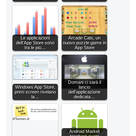
Le applicazioni
Arcade Cats, un
dell'App Store sono
nuovo puzzle game in
tra le più…
App Store
Domani ci sarà il
Windows App Store,
lancio
primi screen rivelano
dell'applicazione
la…
dedicata…
Android Market