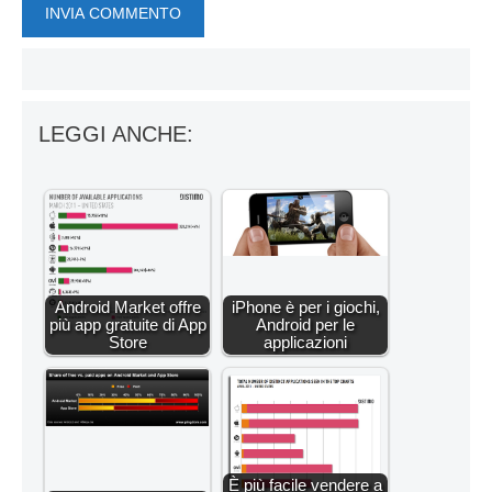
LEGGI ANCHE:
Android Market offre
iPhone è per i giochi,
più app gratuite di App
Android per le
Store
applicazioni
È più facile vendere a