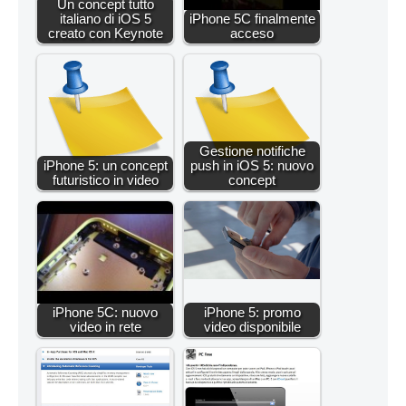
Un concept tutto
italiano di iOS 5
iPhone 5C finalmente
creato con Keynote
acceso
Gestione notifiche
iPhone 5: un concept
push in iOS 5: nuovo
futuristico in video
concept
iPhone 5C: nuovo
iPhone 5: promo
video in rete
video disponibile