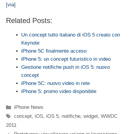
[
via
]
Related Posts:
Un concept tutto italiano di iOS 5 creato con
Keynote
iPhone 5C finalmente acceso
iPhone 5: un concept futuristico in video
Gestione notifiche push in iOS 5: nuovo
concept
iPhone 5C: nuovo video in rete
iPhone 5: promo video disponibile
Categorie
iPhone News
Tag
concept
,
iOS
,
iOS 5
,
notifiche
,
widget
,
WWDC
2011