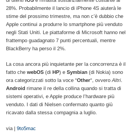
di utenti
iOS
è rimasta sostanzialmente costante al
28%. Probabilmente il lancio di iPhone 4S aiuterà le
stime del prossimo trimestre, ma non c’è dubbio che
Apple continui a produrre lo smartphone più venduto
negli Stati Uniti. Le piattaforme di Microsoft hanno nel
frattempo guadagnato 7 punti percentuali, mentre
BlackBerry ha perso il 2%.
La cosa ancora più inquietante per la concorrenza è il
fatto che
webOS
(di
HP
) e
Symbian
(di Nokia) sono
ora categorizzati sotto la voce “
Other
“, ovvero
Altri
.
Android
rimane il re della collina quando si tratta di
sistemi operativi, e Apple produce l’hardware più
venduto. I dati di Nielsen confermato quanto giù
ricavato dalla stessa compagnia a luglio.
via |
9to5mac