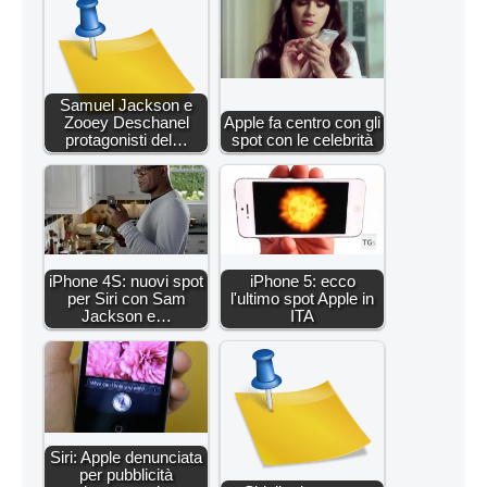
Samuel Jackson e
Zooey Deschanel
Apple fa centro con gli
protagonisti del…
spot con le celebrità
iPhone 4S: nuovi spot
iPhone 5: ecco
per Siri con Sam
l'ultimo spot Apple in
Jackson e…
ITA
Siri: Apple denunciata
per pubblicità