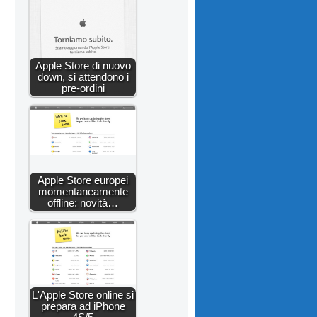
Apple Store di nuovo
down, si attendono i
pre-ordini
Apple Store europei
momentaneamente
offline: novità…
L'Apple Store online si
prepara ad iPhone