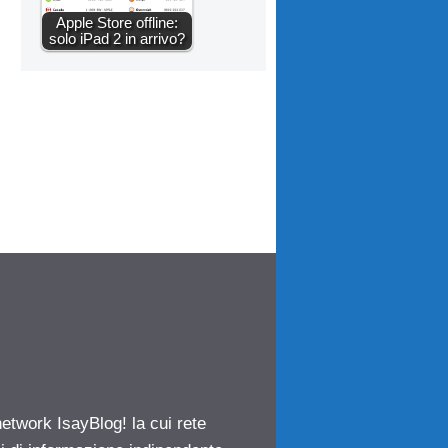
Apple Store offline:
solo iPad 2 in arrivo?
network IsayBlog! la cui rete