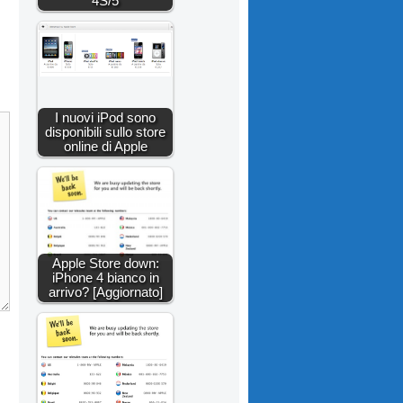
4S/5
I nuovi iPod sono
disponibili sullo store
online di Apple
Apple Store down:
iPhone 4 bianco in
arrivo? [Aggiornato]