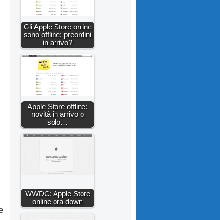
Gli Apple Store online
sono offline: preordini
in arrivo?
Apple Store offline:
novità in arrivo o
solo…
WWDC: Apple Store
online ora down
e