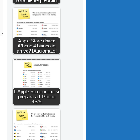
volta niente preordini
Apple Store down:
iPhone 4 bianco in
arrivo? [Aggiornato]
L'Apple Store online si
prepara ad iPhone
4S/5