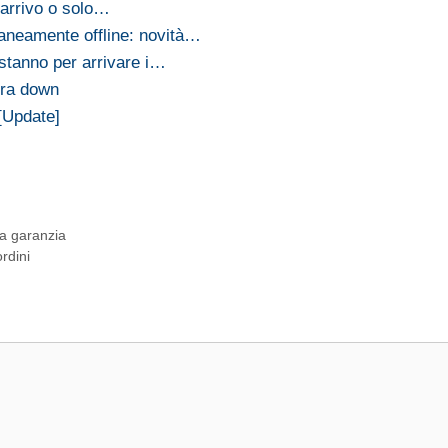
n arrivo o solo…
aneamente offline: novità…
 stanno per arrivare i…
ora down
 [Update]
la garanzia
rdini