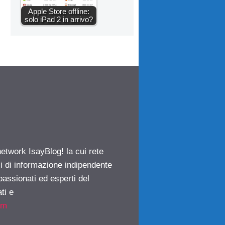
Apple Store offline:
solo iPad 2 in arrivo?
network IsayBlog! la cui rete
ci di informazione indipendente
passionati ed esperti del
ti e
om