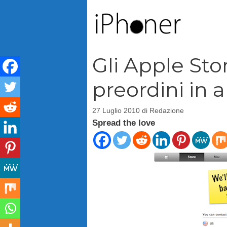
Vai
al
contenuto
Gli Apple Stor
preordini in a
27 Luglio 2010
di
Redazione
Spread the love