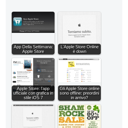
App Della Settimana:
L'Apple Store Online
Apple Store
è down
Apple Store: l'app
Gli Apple Store online
ufficiale con grafica in
sono offline: preordini
stile iOS 7
in arrivo?