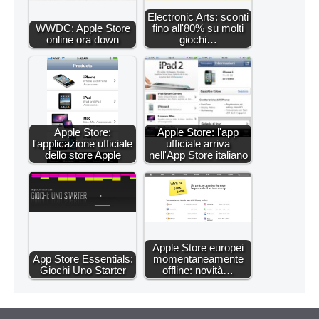
Electronic Arts: sconti
WWDC: Apple Store
fino all'80% su molti
online ora down
giochi…
Apple Store:
Apple Store: l'app
l'applicazione ufficiale
ufficiale arriva
dello store Apple
nell'App Store italiano
Apple Store europei
App Store Essentials:
momentaneamente
Giochi Uno Starter
offline: novità…