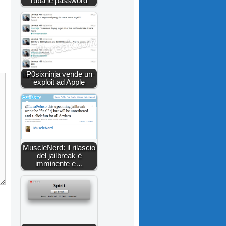
ruba le password
P0sixninja vende un
exploit ad Apple
MuscleNerd: il rilascio
del jailbreak è
imminente e…