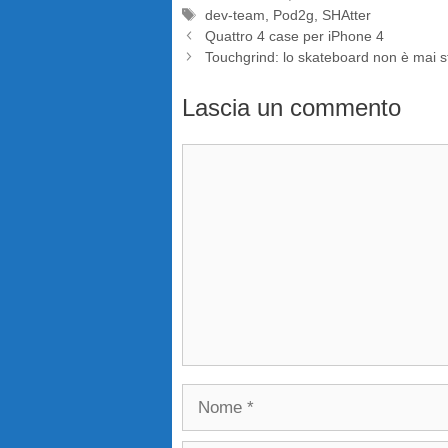
Tag
dev-team
,
Pod2g
,
SHAtter
Quattro 4 case per iPhone 4
Touchgrind: lo skateboard non è mai st
Lascia un commento
Commento
Nome