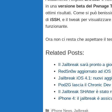
in una
versione beta del
Pwnage T
ottimi risultati. Come si può benis
di
iSSH
, e il tweak per visualizzar
funzionante.
Ora non ci resta che aspettare il te
Related Posts:
Il Jailbreak sarà pronto a gio
RedSn0w aggiornato ad iOS 
Jailbreak iOS 4.1: nuovi ag
Pod2G lascia il Chronic De
Il Jailbreak SHAtter è stato r
iPhone 4: il jailbreak è assic
Categorie
iPhone News
,
Jailbreak