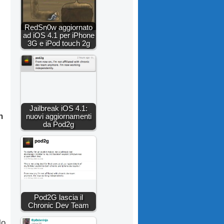
RedSn0w aggiornato
ad iOS 4.1 per iPhone
3G e iPod touch 2g
Jailbreak iOS 4.1:
h
nuovi aggiornamenti
da Pod2g
Pod2G lascia il
Chronic Dev Team
lo