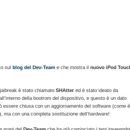
to sul
blog del Dev-Team
e che mostra il
nuovo iPod Touc
 jaibreak è stato chiamato
SHAtter
ed è stato ideato da
 all’interno della bootrom del dispositivo, e questo è un dato
può essere chiusa con un aggiornamento del software (come è
ti), ma con una completa sostituzione dell’hardware!
le mani del
Dev-Team
che ha già cominciato i test inserendo