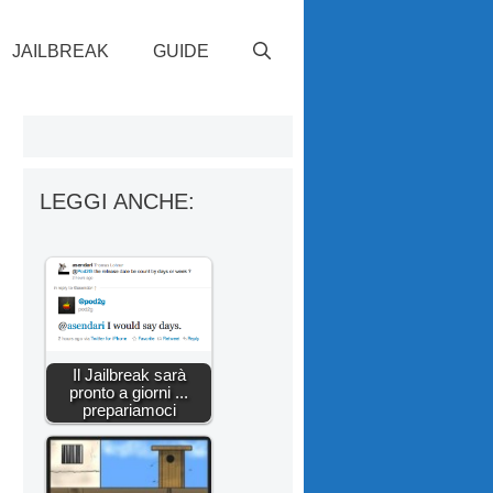
JAILBREAK
GUIDE
LEGGI ANCHE:
Il Jailbreak sarà
pronto a giorni ...
prepariamoci