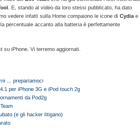
ool
. E, stando al video da loro stessi pubblicato, ha dato
simo vedere infatti sulla Home compaiono le icone di
Cydia
e
e la percentuale accanto alla batteria è perfettamente
st su iPhone. Vi terremo aggiornati.
rni ... prepariamoci
4.1 per iPhone 3G e iPod touch 2g
giornamenti da Pod2g
v Team
ubato (e gli hacker litigano)
urato