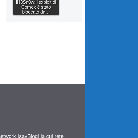
iH8Sn0w: l'exploit di
Comex è stato
bloccato da…
network IsayBlog! la cui rete