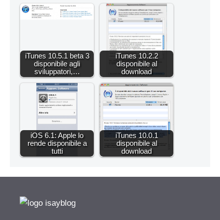
iTunes 10.5.1 beta 3
iTunes 10.2.2
disponibile agli
disponibile al
sviluppatori,…
download
iOS 6.1: Apple lo
iTunes 10.0.1
rende disponibile a
disponibile al
tutti
download