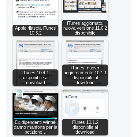
iTunes aggiornato,
Apple rilascia iTunes
nuova versione 11.0.2
10.5.2
disponibile
iTunes: nuovo
iTunes 10.4.1
aggiornamento 10.1.1
disponibile al
disponibile al
download
download
Ex dipendenti Wintek
iTunes 10.1.2
danno manforte per la
disponibile al
petizione…
download