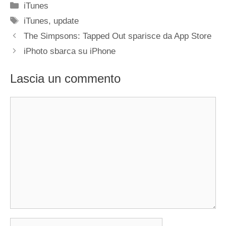
Categorie
iTunes
Tag
iTunes
,
update
The Simpsons: Tapped Out sparisce da App Store
iPhoto sbarca su iPhone
Lascia un commento
Commento
Nome