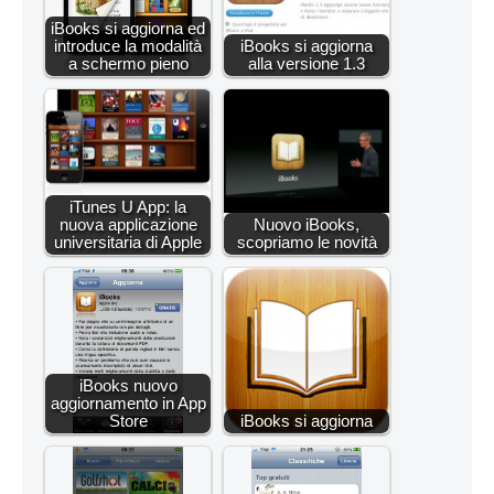
iBooks si aggiorna ed
introduce la modalità
iBooks si aggiorna
a schermo pieno
alla versione 1.3
iTunes U App: la
nuova applicazione
Nuovo iBooks,
universitaria di Apple
scopriamo le novità
iBooks nuovo
aggiornamento in App
Store
iBooks si aggiorna