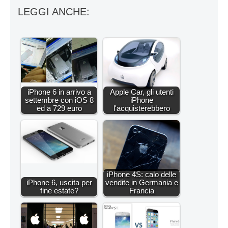
LEGGI ANCHE:
iPhone 6 in arrivo a
Apple Car, gli utenti
settembre con iOS 8
iPhone
ed a 729 euro
l'acquisterebbero
iPhone 4S: calo delle
iPhone 6, uscita per
vendite in Germania e
fine estate?
Francia