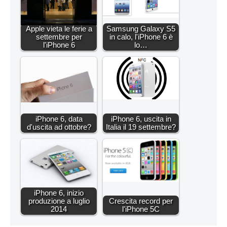
Apple vieta le ferie a
Samsung Galaxy S5
settembre per
in calo, l'iPhone 6 è
l'iPhone 6
lo…
iPhone 6, data
iPhone 6, uscita in
d'uscita ad ottobre?
Italia il 19 settembre?
iPhone 6, inizio
produzione a luglio
Crescita record per
2014
l'iPhone 5C