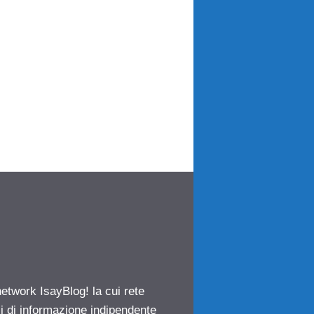
network IsayBlog! la cui rete
ci di informazione indipendente