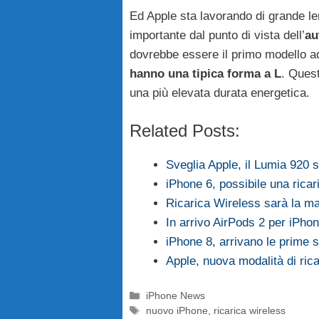
Ed Apple sta lavorando di grande le
importante dal punto di vista dell’
au
dovrebbe essere il primo modello a
hanno una tipica forma a L
. Ques
una più elevata durata energetica.
Related Posts:
Sveglia Apple, il Lumia 920 
iPhone 6, possibile una rica
Ricarica Wireless sarà la ma
In arrivo AirPods 2 per iPho
iPhone 8, arrivano le prime
Apple, nuova modalità di rica
Categorie
iPhone News
Tag
nuovo iPhone
,
ricarica wireless