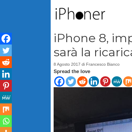
Vai
al
contenuto
iPhone 8, im
sarà la ricari
8 Agosto 2017
di
Francesco Bianco
Spread the love