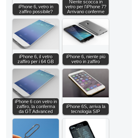
Niente scocca in
iPhone 6, vetro in
vetro per l'iPhone 7?
zaffiro possibile?
Arrivano conferme
iPhone 6, il vetro
iPhone 6, niente più
zaffiro per i 64 GB
vetro in zaffiro
iPhone 6 con vetro in
zaffiro, la conferma
iPhone 6S, arriva la
da GT Advanced
tecnologia SIP