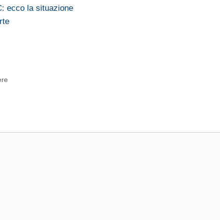
C: ecco la situazione
rte
ere