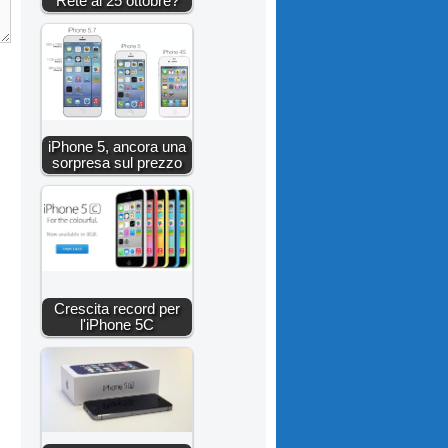
Rete al 25 ottobre?
iPhone 5, ancora una
sorpresa sul prezzo
Crescita record per
l'iPhone 5C