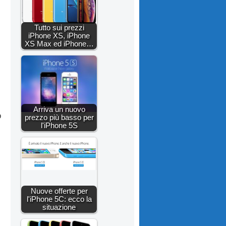
Tutto sui prezzi
iPhone XS, iPhone
XS Max ed iPhone…
Arriva un nuovo
o
prezzo più basso per
l'iPhone 5S
Nuove offerte per
l'iPhone 5C: ecco la
situazione