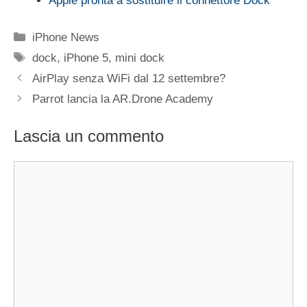
Apple pronta a sostituire il connettore Dock
Categorie
iPhone News
Tag
dock
,
iPhone 5
,
mini dock
AirPlay senza WiFi dal 12 settembre?
Parrot lancia la AR.Drone Academy
Lascia un commento
Commento