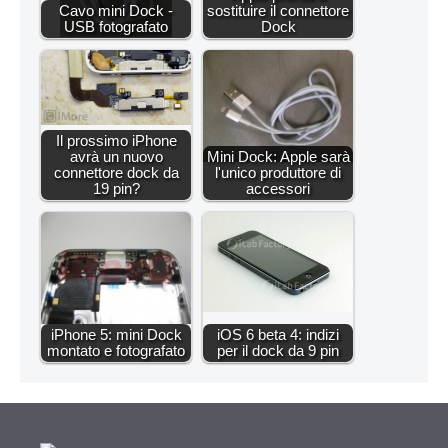
Cavo mini Dock -
sostituire il connettore
USB fotografato
Dock
Il prossimo iPhone
avrà un nuovo
Mini Dock: Apple sarà
connettore dock da
l'unico produttore di
19 pin?
accessori
iPhone 5: mini Dock
iOS 6 beta 4: indizi
montato e fotografato
per il dock da 9 pin