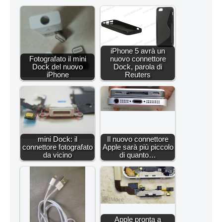
iPhone 5 avrà un
Fotografato il mini
nuovo connettore
Dock del nuovo
Dock, parola di
iPhone
Reuters
mini Dock: il
Il nuovo connettore
connettore fotografato
Apple sarà più piccolo
da vicino
di quanto…
Apple pronta a