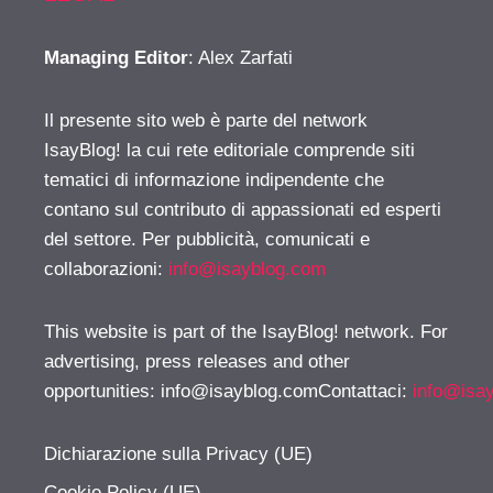
Managing Editor
: Alex Zarfati
Il presente sito web è parte del network
IsayBlog! la cui rete editoriale comprende siti
tematici di informazione indipendente che
contano sul contributo di appassionati ed esperti
del settore. Per pubblicità, comunicati e
collaborazioni:
info@isayblog.com
This website is part of the IsayBlog! network. For
advertising, press releases and other
opportunities:
info@isayblog.comContattaci
:
info@isa
Dichiarazione sulla Privacy (UE)
Cookie Policy (UE)