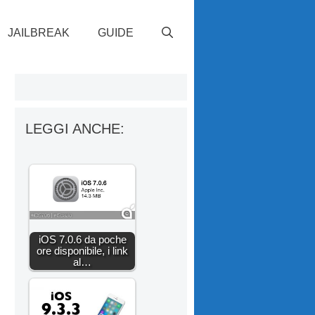
JAILBREAK
GUIDE
LEGGI ANCHE:
iOS 7.0.6 da poche
ore disponibile, i link
al…