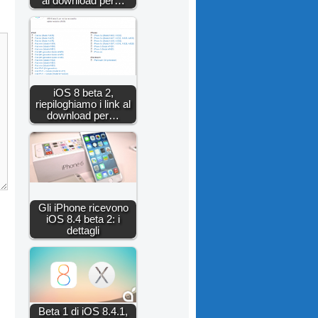
al download per…
iOS 8 beta 2,
riepiloghiamo i link al
download per…
Gli iPhone ricevono
iOS 8.4 beta 2: i
dettagli
Beta 1 di iOS 8.4.1,