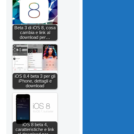
Beta 3 di iOS 8, cosa
cambia e link al
download per…
iOS 8.4 beta 3 per gli
iPhone, dettagli e
download
iOS 8 beta 4,
caratteristiche e link