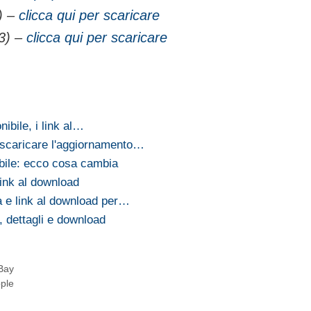
) –
clicca qui per scaricare
3) –
clicca qui per scaricare
ibile, i link al…
 scaricare l'aggiornamento…
ibile: ecco cosa cambia
link al download
a e link al download per…
, dettagli e download
eBay
pple