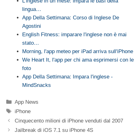
L'inglese in un mese: impara le basi della
lingua…
App Della Settimana: Corso di Inglese De
Agostini
English Fitness: imparare l'inglese non è mai
stato…
Morning, l'app meteo per iPad arriva sull'iPhone
We Heart It, l'app per chi ama esprimersi con le
foto
App Della Settimana: Impara l'inglese -
MindSnacks
Categorie
App News
Tag
iPhone
Cinquecento milioni di iPhone venduti dal 2007
Jailbreak di iOS 7.1 su iPhone 4S