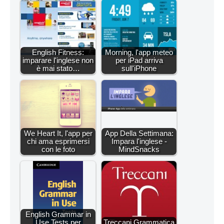
English Fitness:
Morning, l'app meteo
imparare l'inglese non
per iPad arriva
è mai stato…
sull'iPhone
We Heart It, l'app per
App Della Settimana:
chi ama esprimersi
Impara l'inglese -
con le foto
MindSnacks
English Grammar in
Use Tests per
Treccani Grammatica