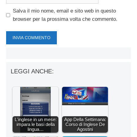
web
Salva il mio nome, email e sito web in questo
browser per la prossima volta che commento.
LEGGI ANCHE:
L'inglese in un mese:
App Della Settimana:
impara le basi della
Corso di Inglese De
lingua…
Agostini