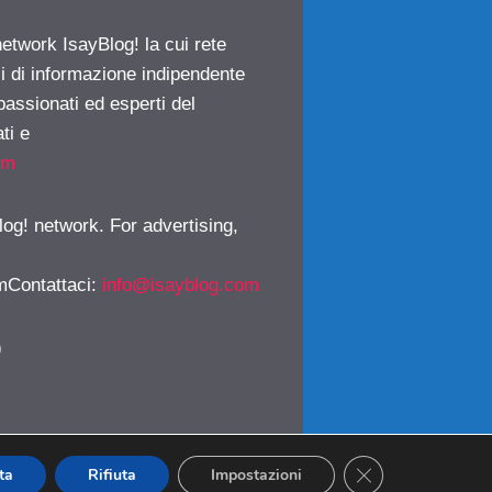
network IsayBlog! la cui rete
ci di informazione indipendente
passionati ed esperti del
ti e
om
log! network. For advertising,
mContattaci
:
info@isayblog.com
)
CLOSE GDPR CO
ta
Rifiuta
Impostazioni