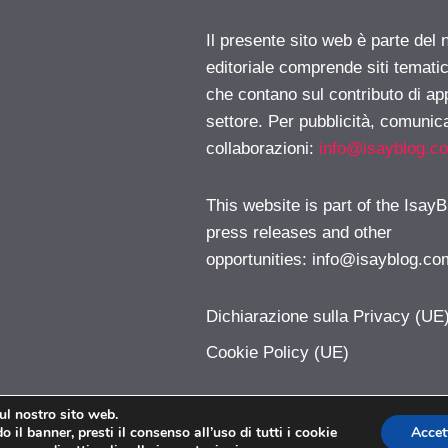
Il presente sito web è parte del 
editoriale comprende siti temati
che contano sul contributo di ap
settore. Per pubblicità, comunica
collaborazioni:
info@isayblog.c
This website is part of the IsayB
press releases and other
opportunities:
info@isayblog.co
Dichiarazione sulla Privacy (UE
Cookie Policy (UE)
sul nostro sito web.
 il banner, presti il consenso all’uso di tutti i cookie
Accet
iPhoner.com © 2026. All right reserverd.