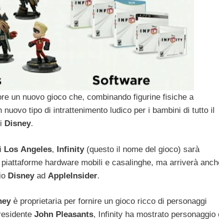
ore un nuovo gioco che, combinando figurine fisiche a
nuovo tipo di intrattenimento ludico per i bambini di tutto il
di
Disney
.
i
Los
Angeles
,
Infinity
(questo il nome del gioco) sarà
li piattaforme hardware mobili e casalinghe, ma arriverà anch
rio
Disney
ad
AppleInsider
.
ney
è proprietaria per fornire un gioco ricco di personaggi
presidente
John
Pleasants
, Infinity ha mostrato personaggio 