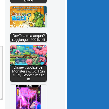
Blade
Dov’è la mia acqua?
raggiunge i 200 livelli
Disney: update per
Monsters & Co. Run
e Toy Story: Smash
It!