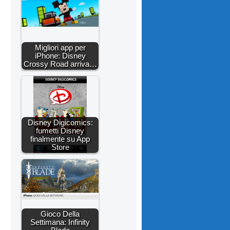
Migliori app per
iPhone: Disney
Crossy Road arriva…
Disney Digicomics:
fumetti Disney
finalmente su App
Store
Gioco Della
Settimana: Infinity