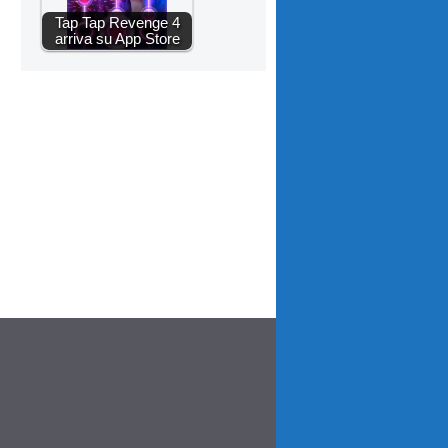
Tap Tap Revenge 4
arriva su App Store