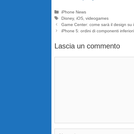
Categorie
iPhone News
Tag
Disney
,
iOS
,
videogames
Game Center: come sarà il design su 
iPhone 5: ordini di componenti inferio
Lascia un commento
Commento
Nome