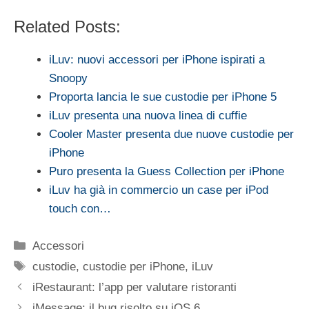
Related Posts:
iLuv: nuovi accessori per iPhone ispirati a
Snoopy
Proporta lancia le sue custodie per iPhone 5
iLuv presenta una nuova linea di cuffie
Cooler Master presenta due nuove custodie per
iPhone
Puro presenta la Guess Collection per iPhone
iLuv ha già in commercio un case per iPod
touch con…
Categorie
Accessori
Tag
custodie
,
custodie per iPhone
,
iLuv
iRestaurant: l’app per valutare ristoranti
iMessage: il bug risolto su iOS 6