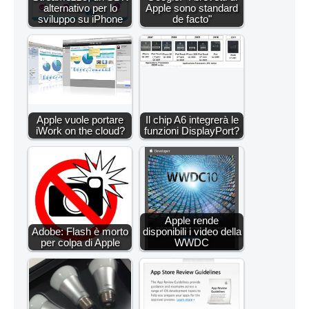
alternativo per lo
Apple sono standard
sviluppo su iPhone
de facto"
Apple vuole portare
Il chip A6 integrerà le
iWork on the cloud?
funzioni DisplayPort?
Apple rende
Adobe: Flash è morto
disponibili i video della
per colpa di Apple
WWDC