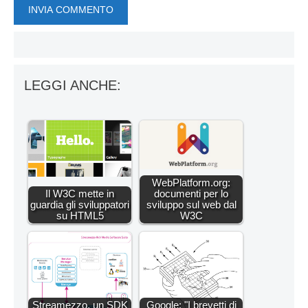
LEGGI ANCHE:
WebPlatform.org:
Il W3C mette in
documenti per lo
guardia gli sviluppatori
sviluppo sul web dal
su HTML5
W3C
Streamezzo, un SDK
Google: "I brevetti di