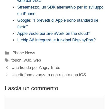
web dal W3C
Streamezzo, un SDK alternativo per lo sviluppo
su iPhone
Google: "I brevetti di Apple sono standard de
facto"
Apple vuole portare iWork on the cloud?
Il chip A6 integrerà le funzioni DisplayPort?
Categorie
iPhone News
Tag
touch
,
w3c
,
web
Una fionda per Angry Birds
Un citofono avanzato controllato con iOS
Lascia un commento
Commento