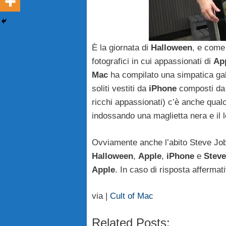
È la giornata di
Halloween
, e come
fotografici in cui appassionati di
Ap
Mac
ha compilato una simpatica gall
soliti vestiti da
iPhone
composti da 
ricchi appassionati) c’è anche qual
indossando una maglietta nera e il l
Ovviamente anche l’abito Steve Job
Halloween
,
Apple
,
iPhone
e
Steve
Apple
. In caso di risposta affermat
via |
Cult of Mac
Related Posts: