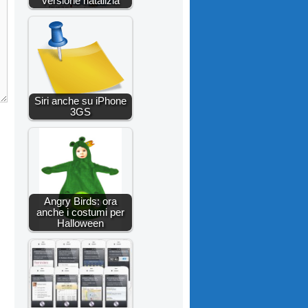
versione natalizia
Siri anche su iPhone
3GS
Angry Birds: ora
anche i costumi per
Halloween