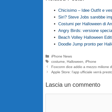
Chicisimo – Idee Outfit e ve
Siri? Steve Jobs sarebbe im
Costumi per Halloween di Ang
Angry Birds: versione speci
Beach Volley Halloween Editi
Doodle Jump pronto per Hal
Categorie
iPhone News
Tag
costume
,
Halloween
,
iPhone
Foxconn dice addio a mezzo milione d
Apple Store: l’app ufficiale verrà prest
Lascia un commento
Commento