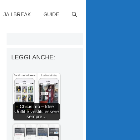
JAILBREAK
GUIDE
LEGGI ANCHE:
Chicisimo – Idee
Outfit e vestiti: essere
sempre…