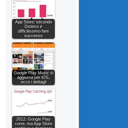
App Store: secondo
Distimo è
difficilissimo fare
successo
Google Play Music si
aggiorna per iOS,
ecco i dettagli
2012: Google Play
corre, ma App Store