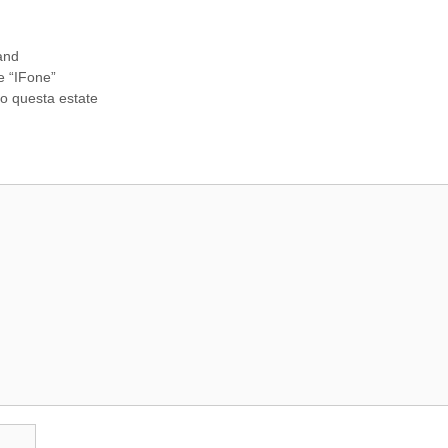
and
ne “IFone”
ivo questa estate