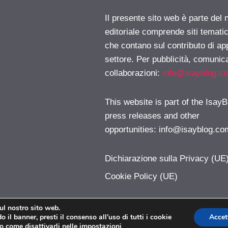
Il presente sito web è parte del 
editoriale comprende siti temati
che contano sul contributo di ap
settore. Per pubblicità, comunica
collaborazioni:
info@isayblog.c
This website is part of the IsayB
press releases and other
opportunities:
info@isayblog.co
Dichiarazione sulla Privacy (UE
Cookie Policy (UE)
sul nostro sito web.
 il banner, presti il consenso all’uso di tutti i cookie
Accet
iPhoner.com © 2026. All right reserverd.
o come disattivarli nelle
impostazioni