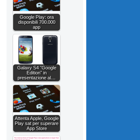
Google Play: ora
disponibili 700.000
app
Galaxy S4 "Google
Edition" in
presentazione al…
Attenta Apple, Google
Play sat per superare
App Store