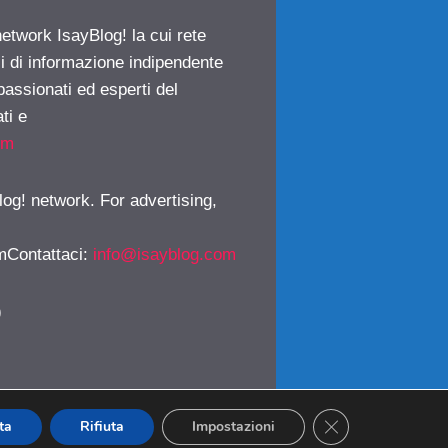
network IsayBlog! la cui rete
ci di informazione indipendente
passionati ed esperti del
ti e
om
log! network. For advertising,
mContattaci
:
info@isayblog.com
)
CLOSE GDPR CO
ta
Rifiuta
Impostazioni