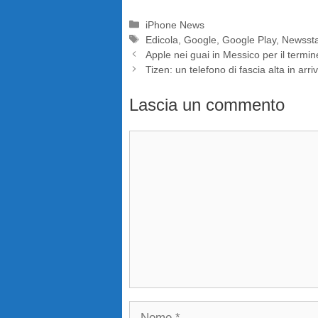
Categorie
iPhone News
Tag
Edicola
,
Google
,
Google Play
,
Newsst
Apple nei guai in Messico per il termi
Tizen: un telefono di fascia alta in arr
Lascia un commento
Commento
Nome