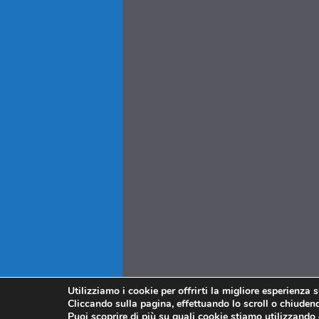
Utilizziamo i cookie per offrirti la migliore esperienza 
Cliccando sulla pagina, effettuando lo scroll o chiudendo
Puoi scoprire di più su quali cookie stiamo utilizzando 