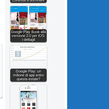
continua a dominare
Google Play Book alla
versione 2.0 per iOS:
i dettagli
Google Play: un
milione di app entro
questa estate?