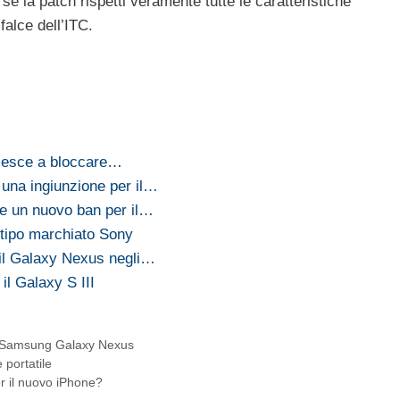
se la patch rispetti veramente tutte le caratteristiche
falce dell’ITC.
iesce a bloccare…
 una ingiunzione per il…
e un nuovo ban per il…
otipo marchiato Sony
 il Galaxy Nexus negli…
il Galaxy S III
Samsung Galaxy Nexus
 portatile
er il nuovo iPhone?