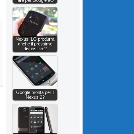
fare per Google I/O
Nexus: LG produrrà
anche il prossimo
dispositivo?
Google pronta per il
Nexus 2?