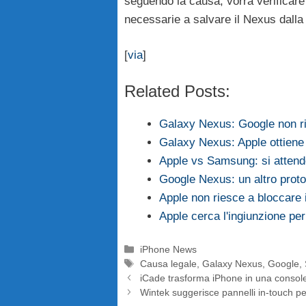
seguendo la causa, vorrà verificare 
necessarie a salvare il Nexus dalla 
[
via
]
Related Posts:
Galaxy Nexus: Google non r
Galaxy Nexus: Apple ottiene
Apple vs Samsung: si attend
Google Nexus: un altro prot
Apple non riesce a bloccare
Apple cerca l'ingiunzione per 
Categorie
iPhone News
Tag
Causa legale
,
Galaxy Nexus
,
Google
,
iCade trasforma iPhone in una console
Wintek suggerisce pannelli in-touch p