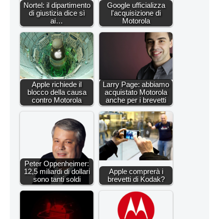
Nortel: il dipartimento
Google ufficializza
di giustizia dice sì
l'acquisizione di
ai…
Motorola
Apple richiede il
Larry Page: abbiamo
blocco della causa
acquistato Motorola
contro Motorola
anche per i brevetti
Peter Oppenheimer:
12,5 miliardi di dollari
Apple comprerà i
sono tanti soldi
brevetti di Kodak?