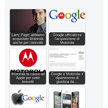
Larry Page: abbiamo
Google ufficializza
acquistato Motorola
l'acquisizione di
anche per i brevetti
Motorola
Motorola fa causa ad
Google e Motorola: il
Apple per sette
dipartimento di
brevetti
giustizia dà…