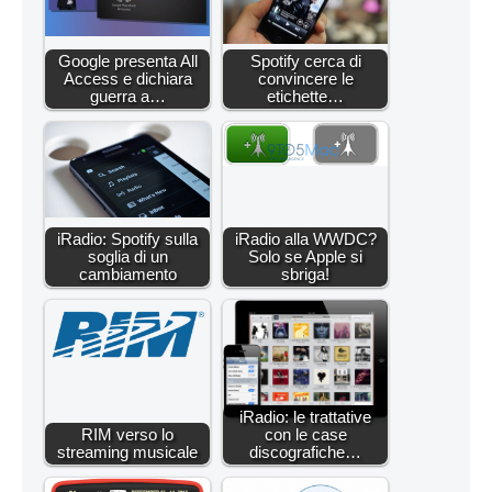
Google presenta All
Spotify cerca di
Access e dichiara
convincere le
guerra a…
etichette…
iRadio: Spotify sulla
iRadio alla WWDC?
soglia di un
Solo se Apple si
cambiamento
sbriga!
iRadio: le trattative
RIM verso lo
con le case
streaming musicale
discografiche…